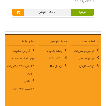
زیتون پرورده
موجود
2,500 تومان
شرایط وب سایت
خدمات اروین
تماس با ما
قوانین و مقررات
بسته بندی ما
آدرس: مشهد،
حریم خصوصی
برگشت کالا
چهارراه خیام، دستغیب
ثبت سفارش
ارسال کالا
۲۸، فرهاد۲۷، کترینگ
اروین
تلفن:
37688888-051